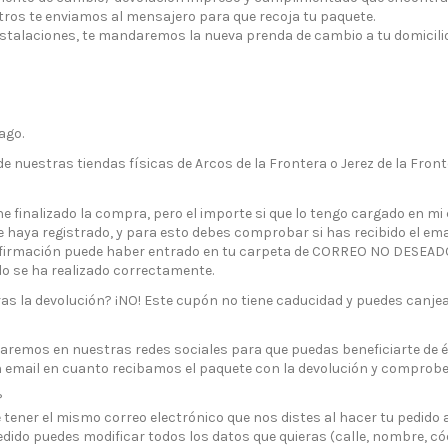
tros te enviamos al mensajero para que recoja tu paquete.
nstalaciones, te mandaremos la nueva prenda de cambio a tu domicilio
ago.
e nuestras tiendas físicas de Arcos de la Frontera o Jerez de la Front
e finalizado la compra, pero el importe si que lo tengo cargado en m
 haya registrado, y para esto debes comprobar si has recibido el em
confirmación puede haber entrado en tu carpeta de CORREO NO DESEADO 
do se ha realizado correctamente.
as la devolución? ¡NO! Este cupón no tiene caducidad y puedes canjea
emos en nuestras redes sociales para que puedas beneficiarte de él.
 un email en cuanto recibamos el paquete con la devolución y comprob
?
tener el mismo correo electrónico que nos distes al hacer tu pedido a
edido puedes modificar todos los datos que quieras (calle, nombre, có