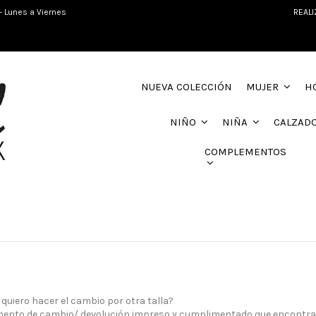
- Lunes a Viernes
REALI
NUEVA COLECCIÓN
MUJER
H
NIÑO
NIÑA
CALZAD
COMPLEMENTOS
quiero hacer el cambio por otra talla?
mento de cambio/ devolución impreso y cumplimentado que encontrará