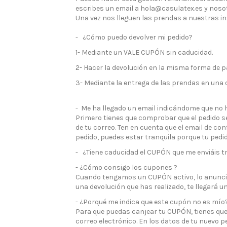
escribes un email a hola@casulatex.es y noso
Una vez nos lleguen las prendas a nuestras i
- ¿Cómo puedo devolver mi pedido?
1- Mediante un VALE CUPÓN sin caducidad.
2- Hacer la devolución en la misma forma de p
3- Mediante la entrega de las prendas en una d
- Me ha llegado un email indicándome que no h
Primero tienes que comprobar que el pedido se
de tu correo. Ten en cuenta que el email de 
pedido, puedes estar tranquila porque tu pedi
- ¿Tiene caducidad el CUPÓN que me enviáis tr
- ¿Cómo consigo los cupones ?
Cuando tengamos un CUPÓN activo, lo anunciar
una devolución que has realizado, te llegará
- ¿Porqué me indica que este cupón no es mío
Para que puedas canjear tu CUPÓN, tienes que 
correo electrónico. En los datos de tu nuevo p