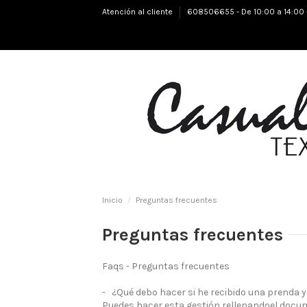
Atención al cliente
608506655 - De 10:00 a 14:00 
Inicio
Preguntas frecuentes
Preguntas frecuentes
Faqs - Preguntas frecuentes
- ¿Qué debo hacer si he recibido una prenda y 
Puedes hacer esta gestión rellenandoel docu