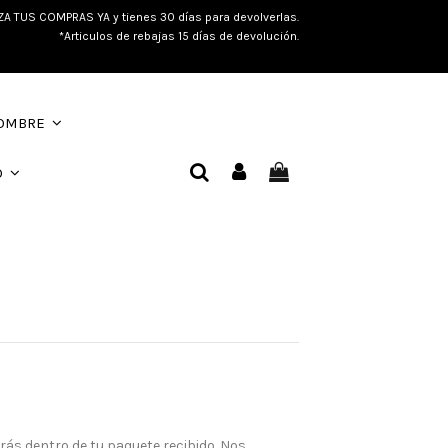
ZA TUS COMPRAS YA y tienes 30 días para devolverlas.
*Articulos de rebajas 15 días de devolución.
OMBRE
O
s dentro de tu paquete recibido. Nos